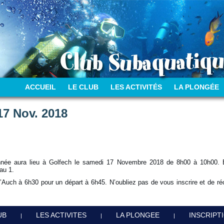
ACCUEIL
LE CLUB
LES ACTIVITÉS
LA PLONGÉE
17 Nov. 2018
année aura lieu à Golfech le samedi 17 Novembre 2018 de 8h00 à 10h00. El
au 1.
’Auch à 6h30 pour un départ à 6h45. N’oubliez pas de vous inscrire et de récu
UB
LES ACTIVITES
LA PLONGEE
INSCRIPT
|
|
|